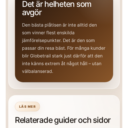
Det är helheten som
avgör
Den bästa plåtisen är inte alltid den
som vinner flest enskilda
jämförelsepunkter. Det är den som
passar din resa bäst. För många kunder
blir Globetrail stark just därför att den
inte känns extrem åt något håll – utan
välbalanserad.
LÄS MER
Relaterade guider och sidor