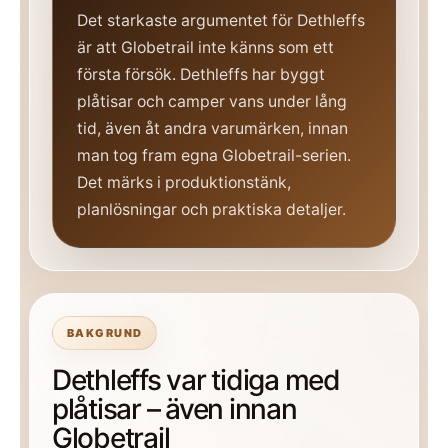
Det starkaste argumentet för Dethleffs
är att Globetrail inte känns som ett
första försök. Dethleffs har byggt
plåtisar och camper vans under lång
tid, även åt andra varumärken, innan
man tog fram egna Globetrail-serien.
Det märks i produktionstänk,
planlösningar och praktiska detaljer.
BAKGRUND
Dethleffs var tidiga med
plåtisar – även innan
Globetrail