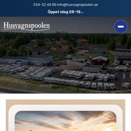
054-52 46 66
·
info@husvagnspoolen.se
Öppet idag 09–18
⌄