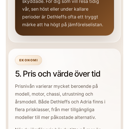
skyddade. För dig som vill resa tidig
vår, sen höst eller under kallare
perioder är Dethleffs ofta ett tryggt
märke att ha högt på jämförelselistan.
EKONOMI
5. Pris och värde över tid
Prisnivån varierar mycket beroende på
modell, motor, chassi, utrustning och
årsmodell. Både Dethleffs och Adria finns i
flera prisklasser, från mer tillgängliga
modeller till mer påkostade alternativ.