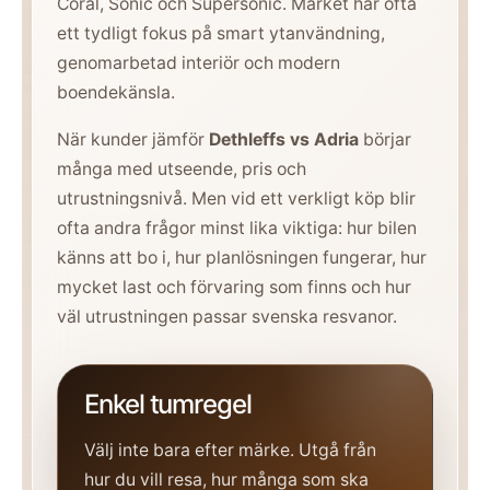
Coral, Sonic och Supersonic. Märket har ofta
ett tydligt fokus på smart ytanvändning,
genomarbetad interiör och modern
boendekänsla.
När kunder jämför
Dethleffs vs Adria
börjar
många med utseende, pris och
utrustningsnivå. Men vid ett verkligt köp blir
ofta andra frågor minst lika viktiga: hur bilen
känns att bo i, hur planlösningen fungerar, hur
mycket last och förvaring som finns och hur
väl utrustningen passar svenska resvanor.
Enkel tumregel
Välj inte bara efter märke. Utgå från
hur du vill resa, hur många som ska