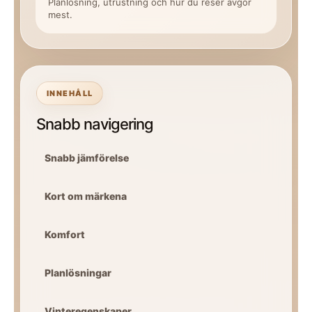
Planlösning, utrustning och hur du reser avgör
mest.
INNEHÅLL
Snabb navigering
Snabb jämförelse
Kort om märkena
Komfort
Planlösningar
Vinteregenskaper