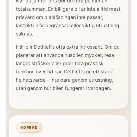
När du jämför pris bör du titta på mer än
totalsumman. En billigare bil är inte alltid mest
prisvärd om planlösningen inte passar,
lastvikten är begränsad eller viktig utrustning
saknas.
Här blir Dethleffs ofta extra intressant. Om du
planerar att använda husbilen mycket, resa
längre sträckor eller prioritera praktisk
funktion över tid kan Dethleffs ge ett starkt
helhetsvärde – inte bara genom utrustning,
utan genom hur bilen fungerar i vardagen.
KÖPRÅD