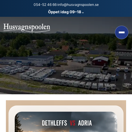
054-52 46 66
·
info@husvagnspoolen.se
Öppet idag 09–18
⌄