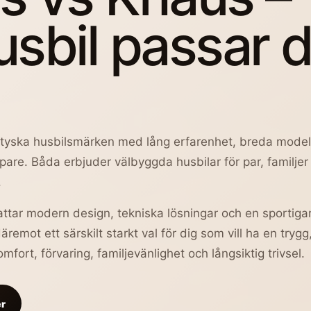
usbil passar d
a tyska husbilsmärken med lång erfarenhet, breda mod
pare. Båda erbjuder välbyggda husbilar för par, familjer
.
kattar modern design, tekniska lösningar och en sportiga
däremot ett särskilt starkt val för dig som vill ha en trygg
fort, förvaring, familjevänlighet och långsiktig trivsel.
er