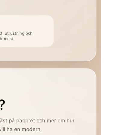
kt, utrustning och
ör mest.
?
bäst på pappret och mer om hur
ill ha en modern,