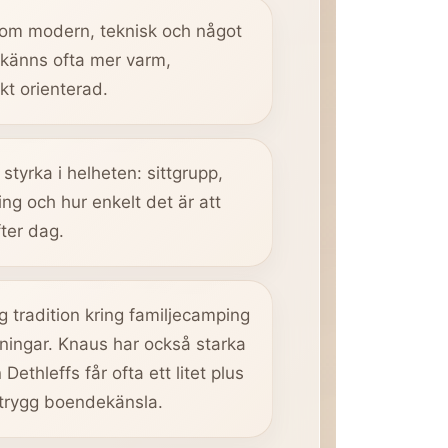
som modern, teknisk och något
s känns ofta mer varm,
t orienterad.
 styrka i helheten: sittgrupp,
ing och hur enkelt det är att
ter dag.
ig tradition kring familjecamping
sningar. Knaus har också starka
 Dethleffs får ofta ett litet plus
 trygg boendekänsla.