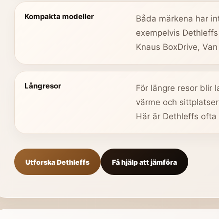
Kompakta modeller
Båda märkena har int
exempelvis Dethleff
Knaus BoxDrive, Van 
Långresor
För längre resor blir 
värme och sittplatser
Här är Dethleffs ofta
Utforska Dethleffs
Få hjälp att jämföra