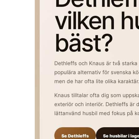
vilken h
bäst?
Dethleffs och Knaus är två stark
populära alternativ för svenska kö
men de har ofta lite olika karaktär
Knaus tilltalar ofta dig som upps
exteriör och interiör. Dethleffs är 
lättanvänd husbil med fokus på kom
Se Dethleffs
Se husbilar i lag