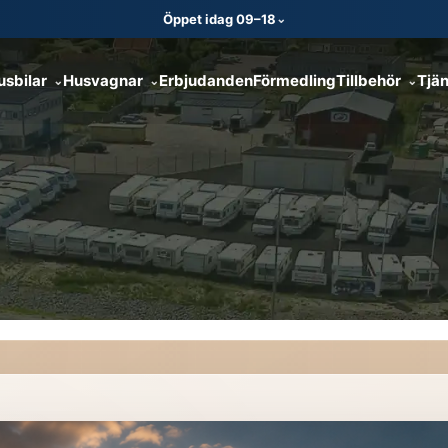
Öppet idag 09–18
⌄
usbilar
Husvagnar
Erbjudanden
Förmedling
Tillbehör
Tjän