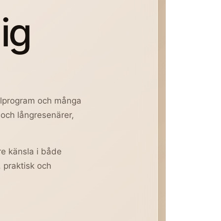
ig
ellprogram och många
 och långresenärer,
re känsla i både
, praktisk och