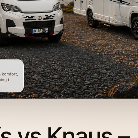
a komfort,
ing i
fs vs Knaus –