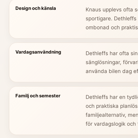
Design och känsla
Knaus upplevs ofta 
sportigare. Dethleff
ombonad och praktisk
Vardagsanvändning
Dethleffs har ofta sin
sänglösningar, förvar
använda bilen dag ef
Familj och semester
Dethleffs har en tydl
och praktiska planlö
familjealternativ, men
för vardagslogik och