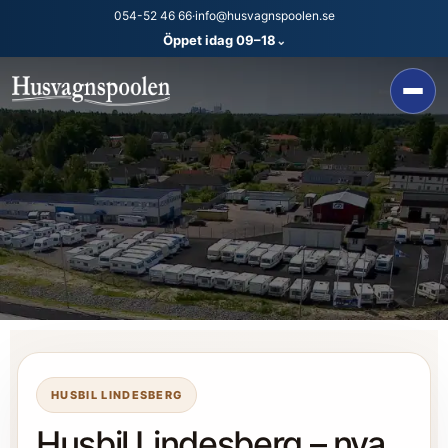
054-52 46 66
·
info@husvagnspoolen.se
Öppet idag 09–18
⌄
HUSBIL LINDESBERG
Husbil Lindesberg – nya