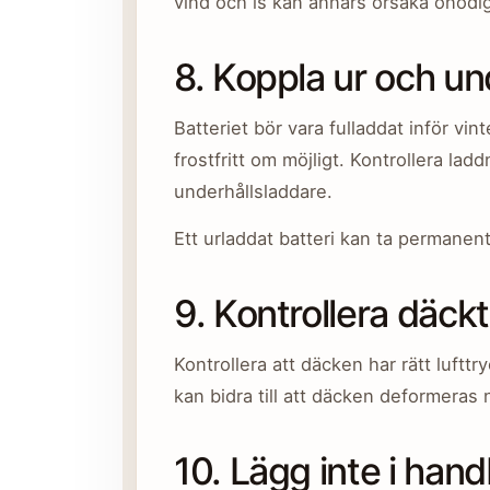
vind och is kan annars orsaka onödi
8. Koppla ur och un
Batteriet bör vara fulladdat inför vin
frostfritt om möjligt. Kontrollera la
underhållsladdare.
Ett urladdat batteri kan ta permanent 
9. Kontrollera däck
Kontrollera att däcken har rätt luftt
kan bidra till att däcken deformeras n
10. Lägg inte i ha