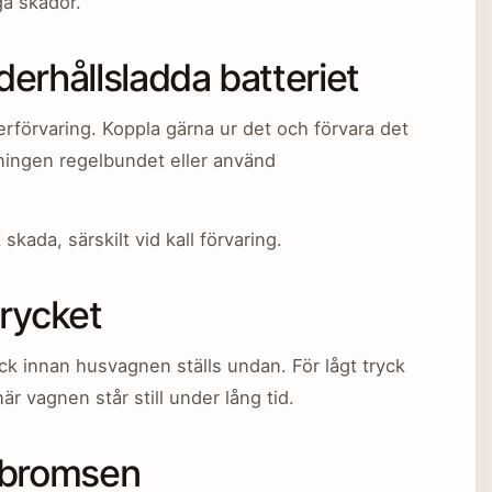
ga skador.
derhållsladda batteriet
terförvaring. Koppla gärna ur det och förvara det
ddningen regelbundet eller använd
skada, särskilt vid kall förvaring.
trycket
ryck innan husvagnen ställs undan. För lågt tryck
är vagnen står still under lång tid.
ndbromsen