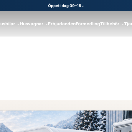
Öppet idag 09–18
⌄
usbilar
Husvagnar
Erbjudanden
Förmedling
Tillbehör
Tjä