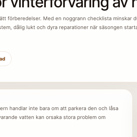
ör vinterförvaring av
rätt förberedelser. Med en noggrann checklista minskar d
tem, dålig lukt och dyra reparationer när säsongen starta
ad
tern handlar inte bara om att parkera den och låsa
varande vatten kan orsaka stora problem om