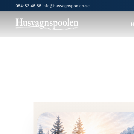
054-52 46 66
·
info@husvagnspoolen.se
H