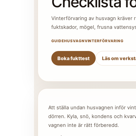
Checklista f
Vinterförvaring av husvagn kräver 
fuktskador, mögel, frusna vattensys
GUIDE
HUSVAGN
VINTERFÖRVARING
Boka fukttest
Läs om verkst
Att ställa undan husvagnen inför vin
dörren. Kyla, snö, kondens och kvar
vagnen inte är rätt förberedd.