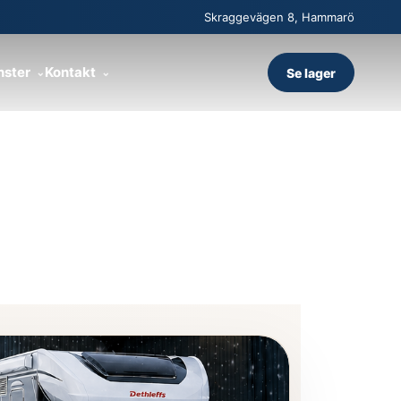
Skraggevägen 8, Hammarö
nster
Kontakt
Se lager