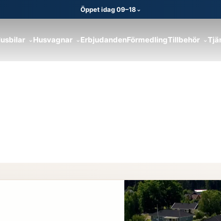
Öppet idag 09–18
⌄
usbilar
Husvagnar
Erbjudanden
Förmedling
Tillbehör
Tjä