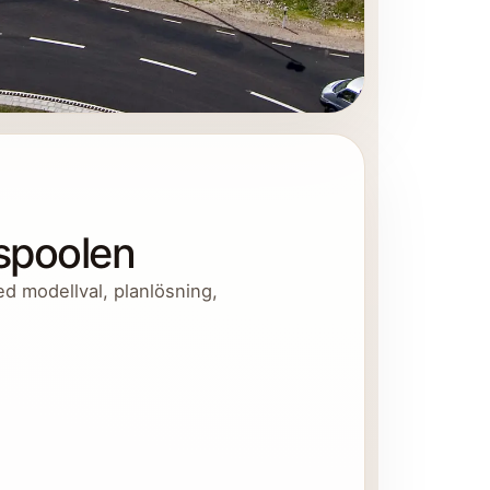
nspoolen
ed modellval, planlösning,