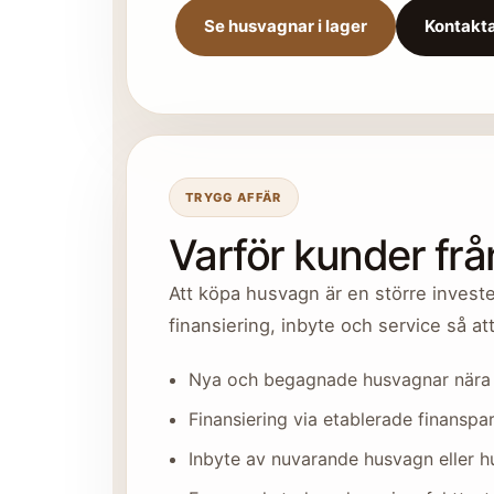
Se husvagnar i lager
Kontakta
TRYGG AFFÄR
Varför kunder frå
Att köpa husvagn är en större invester
finansiering, inbyte och service så at
Nya och begagnade husvagnar nära
Finansiering via etablerade finanspa
Inbyte av nuvarande husvagn eller h