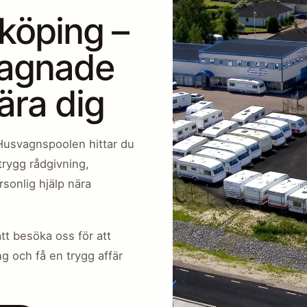
köping –
gagnade
ära dig
Husvagnspoolen hittar du
rygg rådgivning,
rsonlig hjälp nära
tt besöka oss för att
ng och få en trygg affär