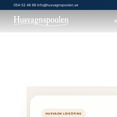
054-52 46 66
·
info@husvagnspoolen.se
H
HUSVAGN LIDKÖPING