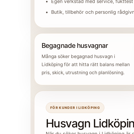
Egen verkstad med service, fukttest
Butik, tillbehör och personlig rådgiv
Begagnade husvagnar
Många söker begagnad husvagn i
Lidköping för att hitta rätt balans mellan
pris, skick, utrustning och planlösning.
FÖR KUNDER I LIDKÖPING
Husvagn Lidköping
När du söker husvagn i Lidköping är 