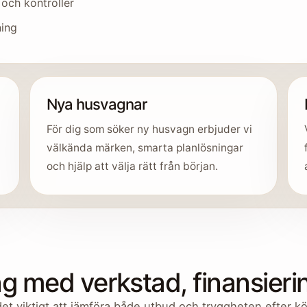
 och kontroller
ning
Nya husvagnar
För dig som söker ny husvagn erbjuder vi
välkända märken, smarta planlösningar
och hjälp att välja rätt från början.
 med verkstad, finansierin
det viktigt att jämföra både utbud och tryggheten efter 