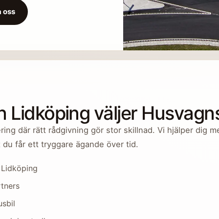
 oss
n Lidköping väljer Husvag
ing där rätt rådgivning gör stor skillnad. Vi hjälper dig m
t du får ett tryggare ägande över tid.
 Lidköping
rtners
usbil