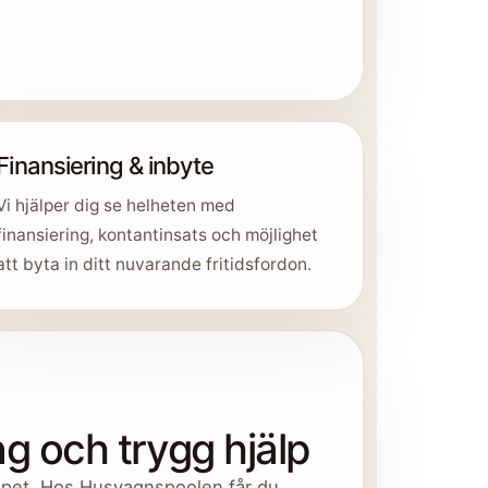
Finansiering & inbyte
Vi hjälper dig se helheten med
finansiering, kontantinsats och möjlighet
att byta in ditt nuvarande fritidsfordon.
g och trygg hjälp
köpet. Hos Husvagnspoolen får du