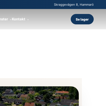
Skraggevägen 8, Hammarö
nster
Kontakt
Se lager