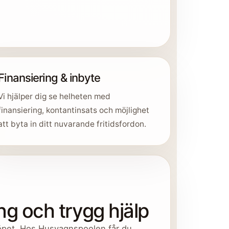
Finansiering & inbyte
Vi hjälper dig se helheten med
finansiering, kontantinsats och möjlighet
att byta in ditt nuvarande fritidsfordon.
g och trygg hjälp
köpet. Hos Husvagnspoolen får du