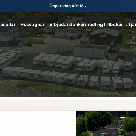
Öppet idag 09–18
⌄
usbilar
Husvagnar
Erbjudanden
Förmedling
Tillbehör
Tjä