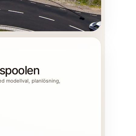
nspoolen
ed modellval, planlösning,