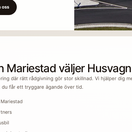
 oss
ån Mariestad väljer Husvag
ing där rätt rådgivning gör stor skillnad. Vi hjälper dig m
t du får ett tryggare ägande över tid.
 Mariestad
rtners
usbil