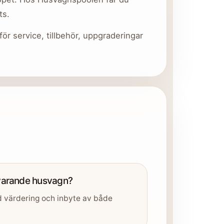
ts.
r service, tillbehör, uppgraderingar
uvarande husvagn?
med värdering och inbyte av både