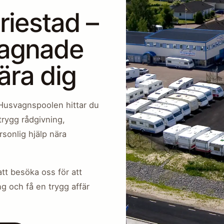
iestad –
gagnade
ära dig
Husvagnspoolen hittar du
rygg rådgivning,
rsonlig hjälp nära
tt besöka oss för att
ng och få en trygg affär