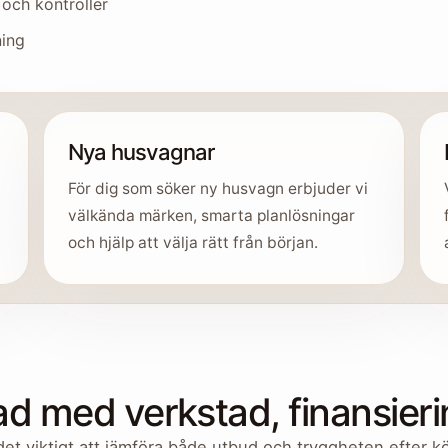
 och kontroller
ning
Nya husvagnar
För dig som söker ny husvagn erbjuder vi
välkända märken, smarta planlösningar
och hjälp att välja rätt från början.
 med verkstad, finansierin
det viktigt att jämföra både utbud och tryggheten efter 