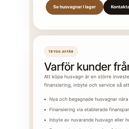
Se husvagnar i lager
Kontakta
TRYGG AFFÄR
Varför kunder fr
Att köpa husvagn är en större invester
finansiering, inbyte och service så at
Nya och begagnade husvagnar nära
Finansiering via etablerade finanspa
Inbyte av nuvarande husvagn eller h